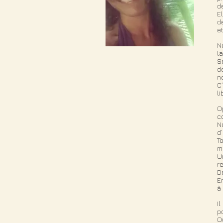
d
E
d
e
N
l
S
d
n
C
l
O
c
N
d
T
m
U
r
D
E
à
I
p
O