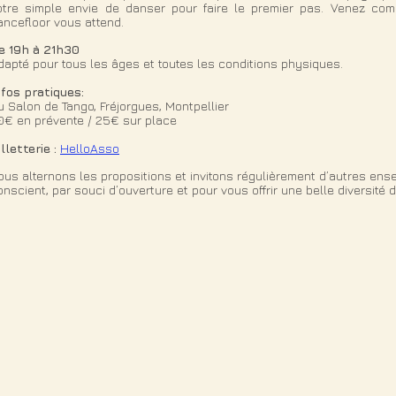
otre simple envie de danser pour faire le premier pas. Venez com
ancefloor vous attend.
e 19h à 21h30
dapté pour tous les âges et toutes les conditions physiques.
nfos pratiques:
u Salon de Tango, Fréjorgues, Montpellier
0€ en prévente / 25€ sur place
illetterie :
HelloAsso
ous alternons les propositions et invitons régulièrement d’autres en
onscient, par souci d’ouverture et pour vous offrir une belle diversité 