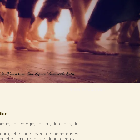
Et D'incarner Son Esprit" Gabrielle Roth
Et D'incarner Son Esprit" Gabrielle Roth
Infos et Contact
ier
ue, de l’énergie, de l’art, des gens, du
jours, elle joue avec de nombreuses
qu’elle aime proposer depuis ces 20