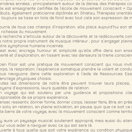
ernières années ; principalement autour de la danse, des thérapies cor
lle est enseignante certifiée de l’école de mouvement conscient « Ope
ébuts; également praticienne diplômée en Shiatsu, Thérapies orientales
t toujours se tisse en toile de fond avec tout cela son expression de 
ourrie de tous ces champs d’inspiration, elle place aujourd’hui son a
a richesse du mouvement.
a recherche s’articule autour de la découverte et la redécouverte co
e notre propre instrument de musique intérieur ; pour s’engager plein
otre symphonie humaine incarnée.
’est avec ancrage, humour et simplicité qu’elle offre dans son e
iberté et d’exploration, en tissant avec les danseurs la trame conscie
pen Floor est une pratique de mouvement conscient qui nous invit
orps, la respiration, l’expérience somatique prendre le volant et condu
ous naviguons dans cette exploration à l’aide de Ressources Ess
’ancrage physiques choisis.
outes les dimensions de notre être peuvent trouver leurs places, 
oyens d’expressions, leurs qualités de relation.
n voyage qui est soutenu par une guidance et propositions cla
esponsable de sa propre expérience.
anser, ressentir, donner forme, donner corps, laisser faire, être, en pré
n solo, en relation, en pleine activation, en pause, quoi que ce soit ce 
 la barre de votre voyage, avec le mouvement conscient comme territoi
l y aura un paysage musical soutenant approprié, mais aussi du silen
our vous aider a naviguer avec ce qui est sera là.
uverte à tous quelle que soit votre expérience ou condition physiq