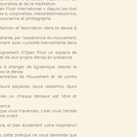
porelles et de la méditation.
n Floor international » depuis les tout
 & corporelles, interprète/traductrice;
musicienne et photographe.
ttention et fascination dans la danse &
nstante, par l’expérience du mouvement,
ement avec curiosité bienveillante dans
nseignement d’Open Floor un espace de
nte de leur propre danse en présence.
e à changer de dynamique: laisser le
ire la danse.
entielles de Mouvement et de points
leurs espaces, leurs ressentis, leurs
ires ou chaque danseur est libre et
sence.
que vous traversiez, c’est vous l’artiste
re vivant.
ce, et bien évidement votre respiration
ue, cette pratique ne vous demande que