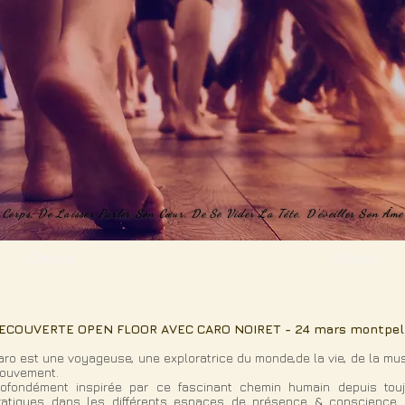
Corps, De Laisser Parler Son Cœur, De Se Vider La Tête, D'éveiller Son Âme 
Corps, De Laisser Parler Son Cœur, De Se Vider La Tête, D'éveiller Son Âme 
Classes
Stages
ECOUVERTE OPEN FLOOR AVEC CARO NOIRET
- 24 mars montpell
aro est une voyageuse, une exploratrice du monde,de la vie, de la musiq
ouvement.
rofondément inspirée par ce fascinant chemin humain depuis tou
ratiques dans les différents espaces de présence & conscience 