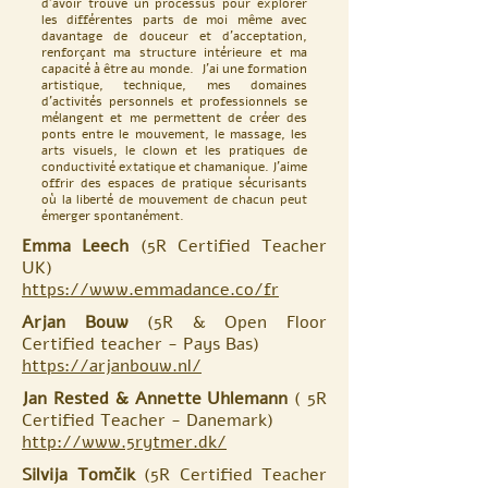
d'avoir trouvé un processus pour explorer
les différentes parts de moi même avec
davantage de douceur
et d'acceptation,
renforçant ma structure intérieure et ma
capacité à être au monde. J'ai une formation
artistique, technique, mes domaines
d'activités personnels et professionnels se
mélangent et me permettent de créer des
ponts entre le mouvement, le massage, les
arts visuels, le clown et les pratiques de
conductivit
é extatique et chamanique. J'aime
offrir des espaces de pratique sécurisants
où la liberté de mouvement de chacun peut
émerger spontanément.
Emma Leech
(5R Certified Teacher
UK)
https://www.emmadance.co/fr
Arjan Bouw
(5R & Open Floor
Certified teacher - Pays Bas)
https://arjanbouw.nl/
Jan Rested & Annette Uhlemann
( 5R
Certified Teacher - Danemark)
http://www.5rytmer.dk/
Silvija Tomčik
(5R Certified Teacher