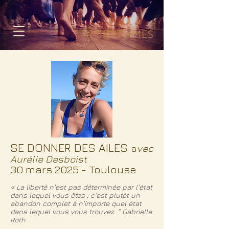
SE DONNER DES AILES
a
vec
Aurélie Desboist
30 mars 2025 - Toulouse
« La liberté n'est pas déterminée par l'état
dans lequel vous êtes ; c'est plutôt un
abandon complet à n'importe quel état
dans lequel vous vous trouvez. ” Gabrielle
Roth