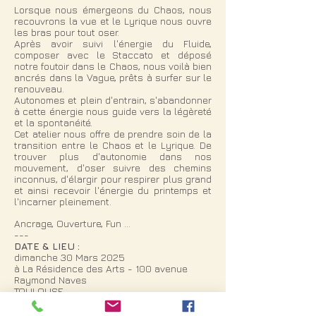
Lorsque nous émergeons du Chaos, nous
recouvrons la vue et le Lyrique nous ouvre
les bras pour tout oser.
Après avoir suivi l'énergie du Fluide,
composer avec le Staccato et déposé
notre foutoir dans le Chaos, nous voilà bien
ancrés dans la Vague, prêts à surfer sur le
renouveau.
Autonomes et plein d'entrain, s'abandonner
à cette énergie nous guide vers la légèreté
et la spontanéité.
Cet atelier nous offre de prendre soin de la
transition entre le Chaos et le Lyrique. De
trouver plus d'autonomie dans nos
mouvement, d'oser suivre des chemins
inconnus, d'élargir pour respirer plus grand
et ainsi recevoir l'énergie du printemps et
l'incarner pleinement.
Ancrage, Ouverture, Fun …
---
DATE & LIEU :
dimanche 30 Mars 2025
à La Résidence des Arts - 100 avenue
Raymond Naves
TOULOUSE
HORAIRES :